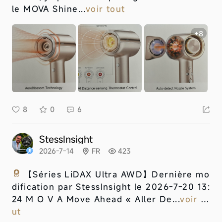
le MOVA Shine...
voir tout
+8
8
0
6
StessInsight
2026-7-14
FR
423
【Séries LiDAX Ultra AWD】
Dernière mo
dification par StessInsight le 2026-7-20 13:
24 M O V A Move Ahead « Aller De...
voir to
ut