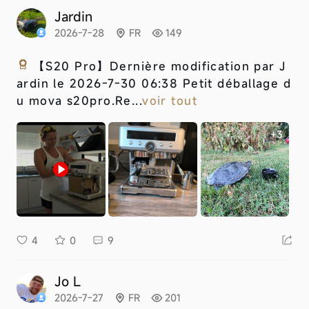
Jardin
2026-7-28
FR
149
【S20 Pro】
Dernière modification par J
ardin le 2026-7-30 06:38 Petit déballage d
u mova s20pro.Re...
voir tout
+3
4
0
9
Jo L
2026-7-27
FR
201