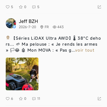
5
0
5
Jeff BZH
2026-7-20
FR
443
【Séries LiDAX Ultra AWD】
🌡️ 38°C deho
rs… 🌱 Ma pelouse : « Je rends les armes
» 🏳️😂 🤖 Mon MOVA : « Pas g...
voir tout
6
0
11