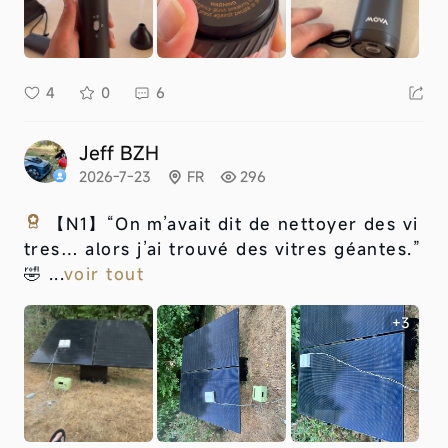
4
0
6
Jeff BZH
2026-7-23
FR
296
【N1】
“On m’avait dit de nettoyer des vi
tres… alors j’ai trouvé des vitres géantes.”
🤣 ...
voir tout
+3