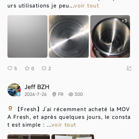
urs utilisations je peu...
voir tout
+3
5
0
2
Jeff BZH
2026-7-26
FR
300
【Fresh】
J’ai récemment acheté la MOV
A Fresh, et après quelques jours, le consta
t est simple : ...
voir tout